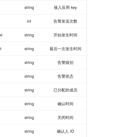
string
接入应用 key
int
告警发送次数
xt
string
开始发生时间
t
string
最后一次发生时间
string
告警级别
string
告警状态
string
已分配的成员
string
确认时间
t
string
关闭时间
string
确认人 ID