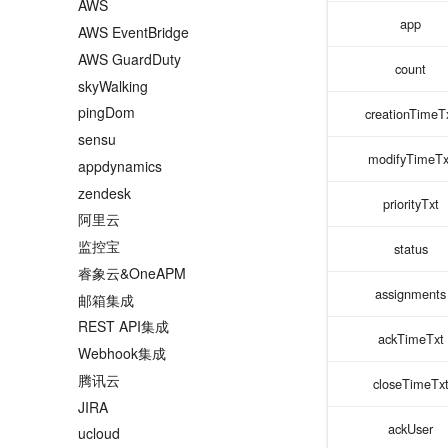
AWS
app
AWS EventBridge
AWS GuardDuty
count
skyWalking
pingDom
creationTimeT
sensu
modifyTimeTx
appdynamics
zendesk
priorityTxt
阿里云
监控宝
status
睿象云&OneAPM
assignments
邮箱集成
REST API集成
ackTimeTxt
Webhook集成
腾讯云
closeTimeTx
JIRA
ackUser
ucloud