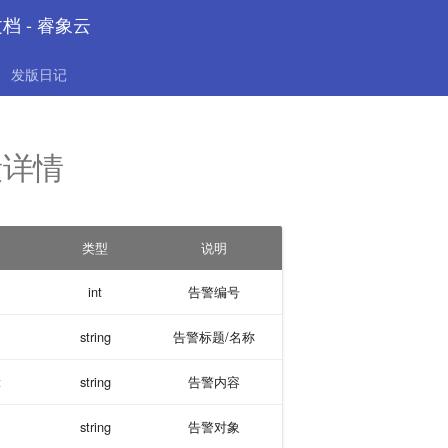
文档 - 睿象云
发版日记
段详情
类型
说明
int
告警编号
string
告警标题/名称
t
string
告警内容
string
告警对象