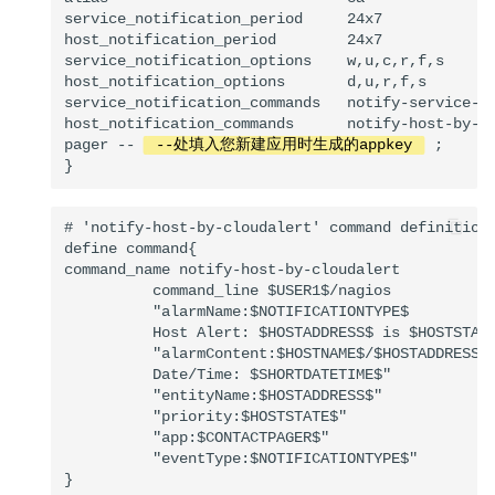
6月8日告警级别配置升级说明
service_notification_period     24x7             
host_notification_period        24x7             
service_notification_options    w,u,c,r,f,s      
host_notification_options       d,u,r,f,s        
service_notification_commands   notify-service-by
host_notification_commands      notify-host-by-cl
pager -- 
 --处填入您新建应用时生成的appkey 
 ;

# 'notify-host-by-cloudalert' command definition

define command{

command_name notify-host-by-cloudalert

          command_line $USER1$/nagios

          "alarmName:$NOTIFICATIONTYPE$

          Host Alert: $HOSTADDRESS$ is $HOSTSTATE
          "alarmContent:$HOSTNAME$/$HOSTADDRESS$ 
          Date/Time: $SHORTDATETIME$"

          "entityName:$HOSTADDRESS$"

          "priority:$HOSTSTATE$"

          "app:$CONTACTPAGER$"

          "eventType:$NOTIFICATIONTYPE$"

}
