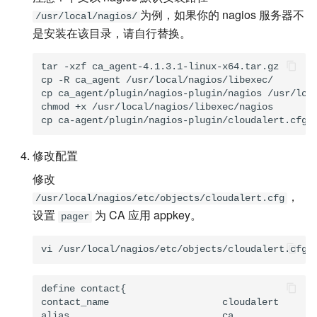
为例，如果你的 nagios 服务器不
JIRA配置
添加解决方案
/usr/local/nagios/
是安装在该目录，请自行替换。
根因定位
获取团队成员通知记录
tar -xzf ca_agent-4.1.3.1-linux-x64.tar.gz

cp -R ca_agent /usr/local/nagios/libexec/

新奇事件
获取授权使用信息
cp ca_agent/plugin/nagios-plugin/nagios /usr/loca
chmod +x /usr/local/nagios/libexec/nagios

个人看板
接口频限说明
修改配置
知识库管理
修改
自定义标签
，
/usr/local/nagios/etc/objects/cloudalert.cfg
设置
为 CA 应用 appkey。
pager
集成维护
首页Dashboard
define contact{

统计分析
contact_name                    cloudalert       
alias                           ca               