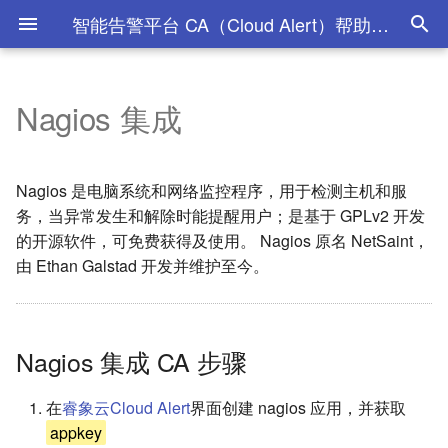
智能告警平台 CA（Cloud Alert）帮助文档 - 睿象云
Nagios 集成
产品简介
Nagios 集成 CA 步骤
协作集成简介
常见问题
API令牌
2026年
智能降噪/压缩
安全认证
创建分派策略
查看维护信息
2026年07月
2025年01月
2024年02月
2023年02月
2022年01月
新手向导
集成结果验证
钉钉
语音短息资费说明
告警操作
2025年
自定义压缩
获取告警数据
修改分派策略
取消维护计划
2026年05月
2025年05月
2024年03月
2023年03月
2022年02月
Nagios 是电脑系统和网络监控程序，用于检测主机和服
务，当异常发生和解除时能提醒用户；是基于 GPLv2 开发
触发测试告警
集成后收不到告警排错方法
Slack
获取告警数据(推荐使用)
2024年
时间窗口智能降噪
查看分派策略
2026年04月
2025年08月
2024年04月
2023年04月
2022年03月
的开源软件，可免费获得及使用。 Nagios 原名 NetSaint，
由 Ethan Galstad 开发并维护至今。
告警处理流程
Nagios 与 CA 告警级别映射
webhook
基于多参数获取告警数据
2023年
实时智能降噪
删除分派策略
2026年01月
2025年09月
2024年10月
2023年05月
2022年04月
关系
故障管理
企业微信
通过告警ID获取告警信息
2022年
2025年11月
2024年11月
2023年06月
2022年05月
Nagios 集成 CA 步骤
用户角色和权限
企微安全认证
获取告警数据(旧)
2025年12月
2024年12月
2023年07月
2022年06月第一版
在
睿象云
Cloud Alert
界面创建 nagios 应用，并获取
工作空间
飞书
分派策略
2023年08月
2022年06月第二版
appkey