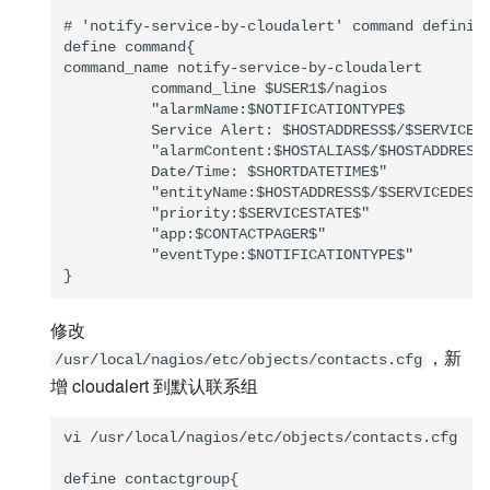
# 'notify-service-by-cloudalert' command definiti
define command{

command_name notify-service-by-cloudalert

          command_line $USER1$/nagios

          "alarmName:$NOTIFICATIONTYPE$

          Service Alert: $HOSTADDRESS$/$SERVICEDE
          "alarmContent:$HOSTALIAS$/$HOSTADDRESS$
          Date/Time: $SHORTDATETIME$"

          "entityName:$HOSTADDRESS$/$SERVICEDESC$
          "priority:$SERVICESTATE$"

          "app:$CONTACTPAGER$"

          "eventType:$NOTIFICATIONTYPE$"

修改
，新
/usr/local/nagios/etc/objects/contacts.cfg
增 cloudalert 到默认联系组
vi /usr/local/nagios/etc/objects/contacts.cfg

define contactgroup{
