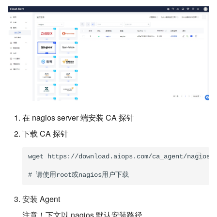
通知组管理
云之家
查询告警标签
2023年09月
2022年08月第一版
分派策略
Amazon Chime
查询排班
2023年10月
2022年08月第二版
排班管理
Microsoft Teams
查询协作
2023年11月_1
2022年09月
通知策略
查询通知组
2023年11月_2
2022年10月
智能降噪/压缩
查询集成
2023年12月
2022年11月_第一版
在 nagios server 端安装 CA 探针
下载 CA 探针
风暴预警
应用维护
2022年11月_第二版
自定义通知模版
查询团队用户
2022年12月
wget https://download.aiops.com/ca_agent/nagios/c
数据标注
查询排班中值班人员信息
安装 Agent
自定义告警级别
通过用户ID查询用户名称
注意！下文以 nagios 默认安装路径