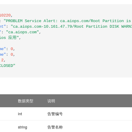
10220
,
:
"PROBLEM Service Alert: ca.aiops.com/Root Partition is
nt"
:
"ca.aiops.com-10.161.47.79/Root Partition DISK WARN
"
:
"ca.aiops.com"
,
gios 应用"
,
me"
:
0
,
me"
:
0
,
2
,
CLOSED"
数据类型
说明
int
告警编号
string
告警名称