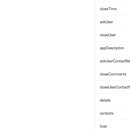
closeTime
ackUser
closeUser
appDescription
ackUserContactN
closeComments
closeUserContac
details
contexts
host