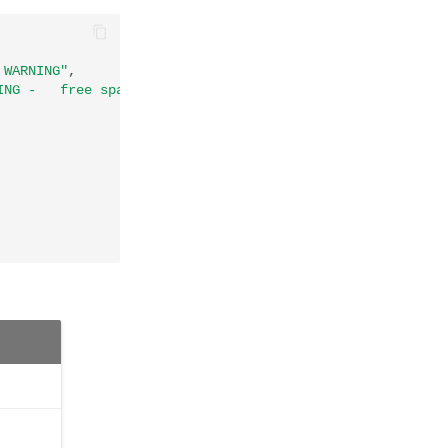
 WARNING"
,
ING -   free space: / 4095 MB (21% inode=93%):"
,