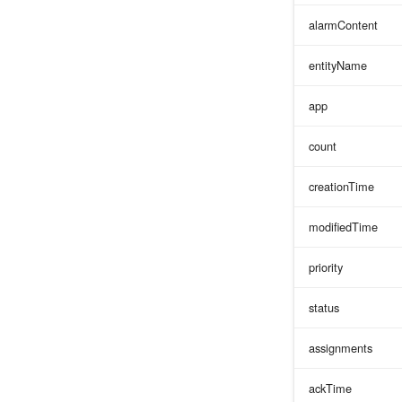
alarmContent
entityName
app
count
creationTime
modifiedTime
priority
status
assignments
ackTime