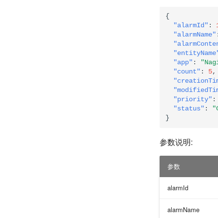
{
"alarmId"
:
"alarmName"
"alarmConte
"entityName
"app"
:
"Na
"count"
:
5
,
"creationTi
"modifiedTi
"priority"
:
"status"
:
"
}
参数说明:
参数
alarmId
alarmName