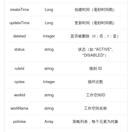
createTime
Long
创建时间（毫秒时间戳）
腾讯云—grafana
updateTime
Long
更新时间（毫秒时间戳）
腾讯云—Prometheus
deleted
Integer
是否被删除（0：否，1：是）
腾讯云—CLS
status
string
状态（如 "ACTIVE",
"DISABLED"）
蓝鲸智云
ruleId
string
规则 ID
谷歌云
cycles
Integer
循环次数
moogsoft
workId
string
工作空间ID
观测云
workName
string
工作空间名称
sentry
policies
Array
策略列表，每个元素为对象
卓豪OpManager