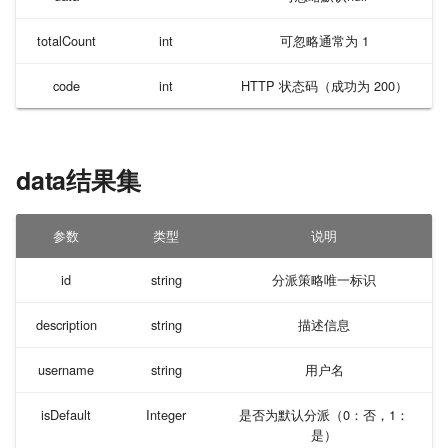
火山引擎-告警中心
totalCount
int
可忽略通常为 1
火山引擎-事件中心
code
int
HTTP 状态码（成功为 200）
火山引擎-日志服务（TLS）
Dynatrace
data结果集
oracle
参数
类型
说明
DATADOG
id
string
分派策略唯一标识
snmp
description
string
描述信息
Syslog
username
string
用户名
华为云LTS
isDefault
Integer
是否为默认分派（0：否，1：
是）
sumo logic