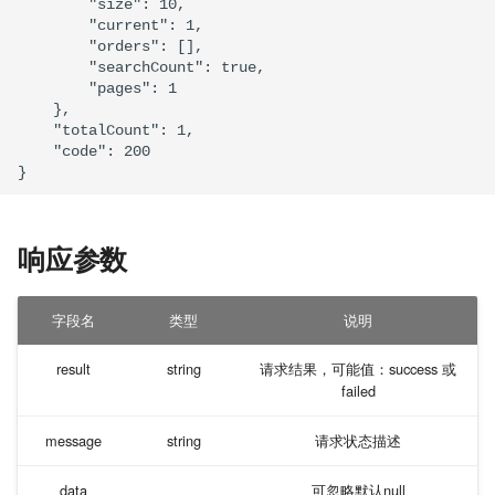
        "size": 10,

夜莺
        "current": 1,

        "orders": [],

阿里云ARMS
        "searchCount": true,

        "pages": 1

    },

微软云
    "totalCount": 1,

    "code": 200

New Relic
阿里云开放告警-grafana
响应参数
阿里云SLS日志告警
字段名
类型
说明
阿里云开放告警-prometheus
result
string
请求结果，可能值：success 或
阿里云开放告警-zabbix
failed
message
string
请求状态描述
阿里云事件告警
data
可忽略默认null