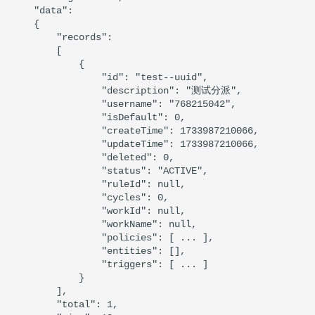
6月8日告警级别配置升级说明
JIRA
    "data": 

    {

        "records": 

ucloud
        [

            {

                "id": "test--uuid",

百度云
                "description": "测试分派",

                "username": "768215042",

青云
                "isDefault": 0,

                "createTime": 1733987210066,

                "updateTime": 1733987210066,

金山云
                "deleted": 0,

                "status": "ACTIVE",

京东云
                "ruleId": null,

                "cycles": 0,

                "workId": null,

华为云
                "workName": null,

                "policies": [ ... ],

华为云CCE
                "entities": [],

                "triggers": [ ... ]

            }

华为云MRS
        ],

        "total": 1,
