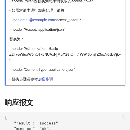
• access_token应替换为您手动获取的access_token
JIRA配置
appdynamics
• 如需对请求进行加密处理：请将
--user '
email@example.com
:access_token' \
根因定位
zendesk
--header 'Accept: application/json'
新奇事件
阿里云
替换为：
--header 'Authorization: Basic
个人看板
监控宝
Z2FveWluaW5nOTk5NUAxNjMuY29tOmt1WWl6bmljZ3oxN0JBVjk='
\
知识库管理
睿象云&OneAPM
--header 'Content-Type: application/json'
自定义标签
邮箱集成
• 替换步骤请参考
加密步骤
集成维护
REST API集成
响应报文
首页Dashboard
Webhook集成
{

统计分析
腾讯云
    "result": "success",

    "message": "ok",
