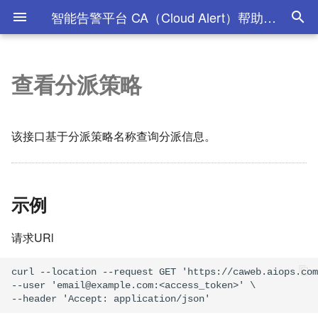
智能告警平台 CA（Cloud Alert）帮助文档 - 睿象云
查看分派策略
产品简介
告警集成简介
协作集成简介
常见问题
安全认证
示例
查看维护信息
2026年
智能降噪/压缩
2026年07月
2025年01月
2024年02月
2023年02月
2022年01月
新手向导
Zabbix
钉钉
语音短息资费说明
获取告警数据
参数说明
取消维护计划
2025年
自定义压缩
2026年05月
2025年05月
2024年03月
2023年03月
2022年02月
该接口基于分派策略名称查询分派信息。
触发测试告警
Nagios
Slack
响应报文
2024年
时间窗口智能降噪
2026年04月
2025年08月
2024年04月
2023年04月
2022年03月
示例
告警处理流程
Solarwinds
webhook
响应参数
2023年
实时智能降噪
2026年01月
2025年09月
2024年10月
2023年05月
2022年04月
故障管理
VMWare
企业微信
data结果集
2022年
2025年11月
2024年11月
2023年06月
2022年05月
请求URl
用户角色和权限
Open-falcon
企微安全认证
错误响应
2025年12月
2024年12月
2023年07月
2022年06月第一版
curl --location --request GET 'https://caweb.aiops.com
--user 'email@example.com:<access_token>' \

工作空间
Prometheus
飞书
错误响应码
2023年08月
2022年06月第二版