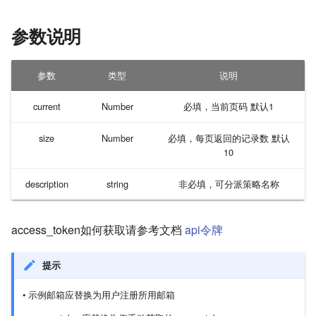
通知组管理
Grafana
云之家
2023年09月
2022年08月第一版
参数说明
分派策略
Site24x7
Amazon Chime
2023年10月
2022年08月第二版
参数
类型
说明
排班管理
PagerDuty
Microsoft Teams
2023年11月_1
2022年09月
current
Number
必填，当前页码 默认1
通知策略
AWS
2023年11月_2
2022年10月
size
Number
必填，每页返回的记录数 默认
10
智能降噪/压缩
AWS EventBridge
2023年12月
2022年11月_第一版
description
string
非必填，可分派策略名称
风暴预警
AWS GuardDuty
2022年11月_第二版
自定义通知模版
skyWalking
2022年12月
access_token如何获取请参考文档
api令牌
数据标注
pingDom
提示
• 示例邮箱应替换为用户注册所用邮箱
自定义告警级别
sensu