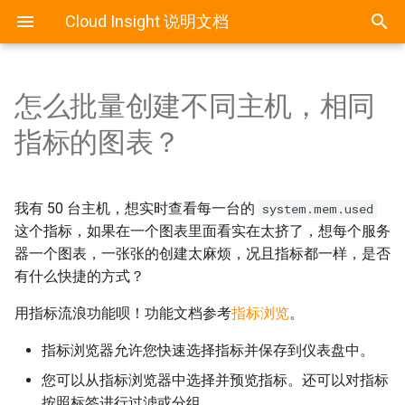
Cloud Insight 说明文档
怎么批量创建不同主机，相同
概述
概述
概述
概述
概述
概述
概述
概述
最佳实践
常见问题
指标的图表？
Agent 配置文件
RedHat / CentOS / Fedora 安
阿里云集成
ActiveMQ
平台操作
自定义仪表盘
基于指标的报警
JMX 远程监控
装
我有 50 台主机，想实时查看每一台的
system.mem.used
Agent 常用操作
Ucloud
Apache
拓扑/Hostmap
平台服务仪表盘
平台宕机报警
状态页监控
这个指标，如果在一个图表里面看实在太挤了，想每个服务
Debian / Ubuntu 安装
器一个图表，一张张的创建太麻烦，况且指标都一样，是否
Bearychat
平台系统的数据指标详解
自定义数据仪表盘
授权监控
有什么快捷的方式？
Amazon Linux 安装
Cacti
数据库配置
用指标流浪功能呗！功能文档参考
指标浏览
。
Windows 安装
Cassandra
自定义 AgentCheck
指标浏览器允许您快速选择指标并保存到仪表盘中。
Docker 安装
您可以从指标浏览器中选择并预览指标。还可以对指标
Couchbase
按照标签进行过滤或分组。