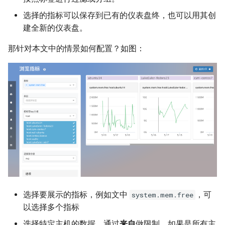
Chef 安装
CouchDB
选择的指标可以保存到已有的仪表盘终，也可以用其创
Puppet 安装
建全新的仪表盘。
Docker
那针对本文中的情景如何配置？如图：
内网环境安装探针
ElasticSearch
Agent 操作与配置
Event_viewer
Gearman
Gunicorn
HAProxy
HDFS
选择要展示的指标，例如文中
，可
system.mem.free
以选择多个指标
Http
选择特定主机的数据，通过
来自
做限制，如果是所有主