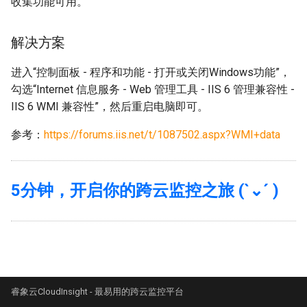
收集功能可用。
Chef 安装
CouchDB
Puppet 安装
解决方案
Docker
内网环境安装探针
进入“控制面板 - 程序和功能 - 打开或关闭Windows功能”，
ElasticSearch
勾选“Internet 信息服务 - Web 管理工具 - IIS 6 管理兼容性 -
Agent 操作与配置
IIS 6 WMI 兼容性”，然后重启电脑即可。
Event_viewer
参考：
https://forums.iis.net/t/1087502.aspx?WMI+data
Gearman
5分钟，开启你的跨云监控之旅 (`⌄´ )
Gunicorn
HAProxy
HDFS
Http
睿象云CloudInsight - 最易用的跨云监控平台