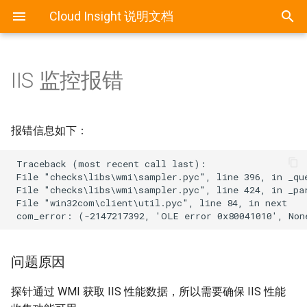
Cloud Insight 说明文档
IIS 监控报错
概述
概述
概述
概述
概述
概述
概述
概述
最佳实践
常见问题
Agent 配置文件
RedHat / CentOS / Fedora 安
阿里云集成
ActiveMQ
平台操作
自定义仪表盘
基于指标的报警
JMX 远程监控
报错信息如下：
装
Agent 常用操作
Ucloud
Apache
拓扑/Hostmap
平台服务仪表盘
平台宕机报警
状态页监控
 Traceback (most recent call last):

Debian / Ubuntu 安装
 File "checks\libs\wmi\sampler.pyc", line 396, in _que
 File "checks\libs\wmi\sampler.pyc", line 424, in _par
Bearychat
平台系统的数据指标详解
自定义数据仪表盘
授权监控
 File "win32com\client\util.pyc", line 84, in next

Amazon Linux 安装
Cacti
数据库配置
Windows 安装
问题原因
Cassandra
自定义 AgentCheck
Docker 安装
探针通过 WMI 获取 IIS 性能数据，所以需要确保 IIS 性能
Couchbase